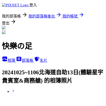
登入
我的部落格
我的部落格後台
我的帳號
登出
快樂の足
相簿
部落格
名片
20241025~1106北海道自助13日(體驗星宇
貴賓室&商務艙) 的相簿照片