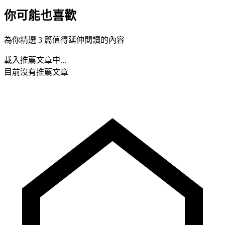
你可能也喜歡
為你精選 3 篇值得延伸閱讀的內容
載入推薦文章中...
目前沒有推薦文章