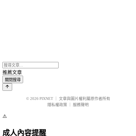
推薦文章
關閉搜尋
© 2026
PIXNET
｜
文章與圖片權利屬原作者所有
隱私權政策
｜
服務聲明
⚠️
成人內容提醒