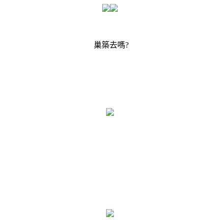
巢築去嗎?