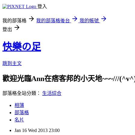
登入
我的部落格
我的部落格後台
我的帳號
登出
快樂の足
跳到主文
歡迎光臨Ann在痞客邦的小天地~~~///(^v^)\\
部落格全站分類：
生活綜合
相簿
部落格
名片
Jan
16
Wed
2013
23:00