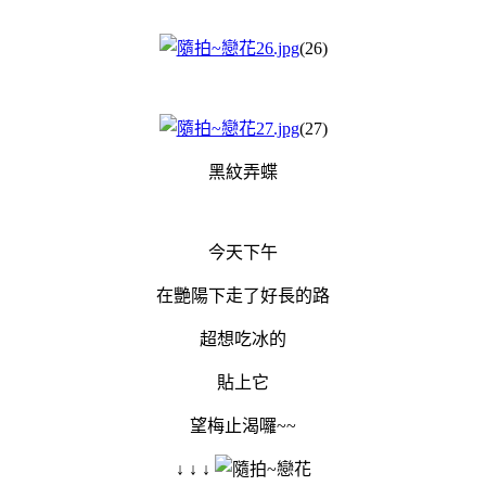
(26)
(27)
黑紋弄蝶
今天下午
在艷陽下走了好長的路
超想吃冰的
貼上它
望梅止渴囉~~
↓ ↓ ↓