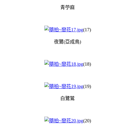
青苧麻
(17)
夜鷺(亞成鳥)
(18)
(19)
白鷺鷥
(20)