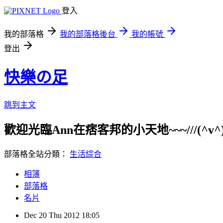
登入
我的部落格
我的部落格後台
我的帳號
登出
快樂の足
跳到主文
歡迎光臨Ann在痞客邦的小天地~~~///(^v^)\\
部落格全站分類：
生活綜合
相簿
部落格
名片
Dec
20
Thu
2012
18:05