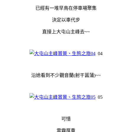
已經有一堆早鳥在停車場聚集
決定以車代步
直接上大屯山主峰去~~
04
沿途看到不少觀音蘭(射干菖蒲)~~
05
可惜
雲霧厚重