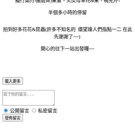
獨行菜(小團扇薺)果實、火炭母草花&果、鴨兒芹?
半個多小時的停留
拍到好多花花&昆蟲(許多不知名的 還望達人們指點一二 在此
先謝謝了~~
)
開心的往下一站出發囉~~
載入更多
公開留言
私密留言
發佈留言