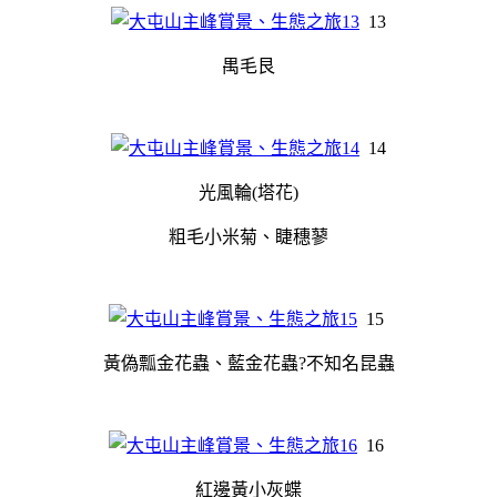
13
禺毛艮
14
光風輪(塔花)
粗毛小米菊、睫穗蓼
15
黃偽瓢金花蟲、藍金花蟲?不知名昆蟲
16
紅邊黃小灰蝶