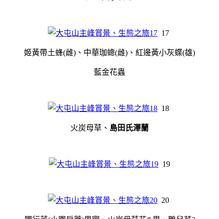
17
姬黃帶土蜂(雌)、中華珈蟌(雌)、紅邊黃小灰蝶(雄)
藍金花蟲
18
火炭母草、
島田氏澤蘭
19
20