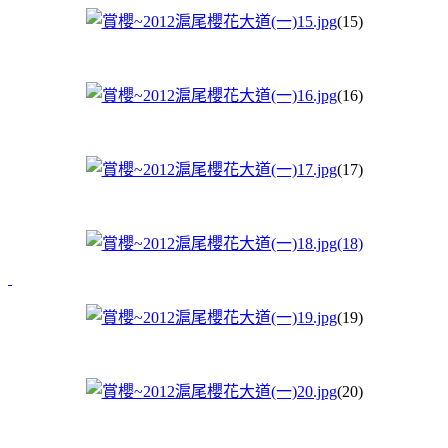
(15)
(16)
(17)
(18)
(19)
(20)