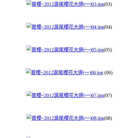
(03)
(04)
(05)
(06)
(07)
(08)