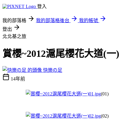
登入
我的部落格
我的部落格後台
我的帳號
登出
北北基之旅
賞櫻~2012滬尾櫻花大道(一)
快樂の足
14年前
(01)
(02)