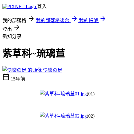
登入
我的部落格
我的部落格後台
我的帳號
登出
新知分享
紫草科~琉璃苣
快樂の足
15年前
(01)
(02)