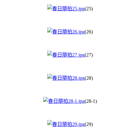
(25)
(26)
(27)
(28)
(28-1)
(29)