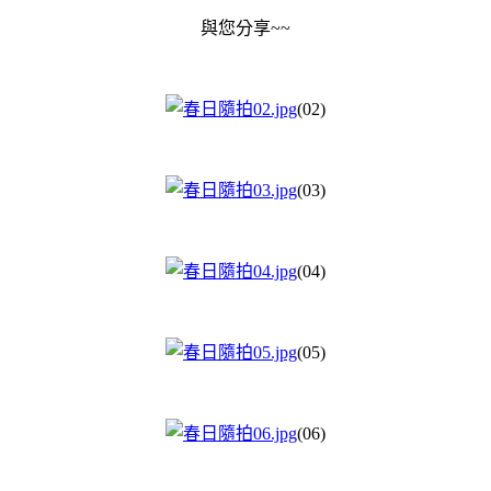
與您分享~~
(02)
(03)
(04)
(05)
(06)