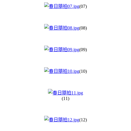
(07)
(08)
(09)
(10)
(11)
(12)