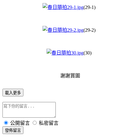
(29-1)
(29-2)
(30)
謝謝賞圖
載入更多
公開留言
私密留言
發佈留言