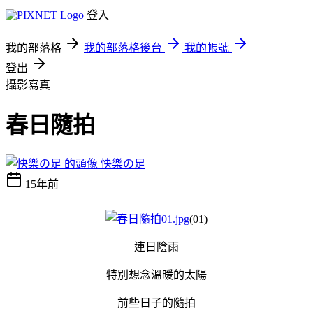
登入
我的部落格
我的部落格後台
我的帳號
登出
攝影寫真
春日隨拍
快樂の足
15年前
(01)
連日陰雨
特別想念溫暖的太陽
前些日子的隨拍