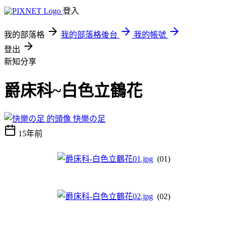
登入
我的部落格
我的部落格後台
我的帳號
登出
新知分享
爵床科~白色立鶴花
快樂の足
15年前
(01)
(02)