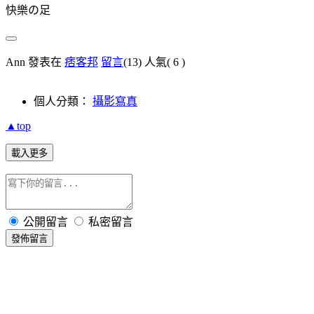
快樂の足
Ann 發表在
痞客邦
留言
(13)
人氣(
6
)
個人分類：
攝影寫真
▲top
載入更多
公開留言
私密留言
發佈留言