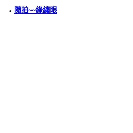
隨拍~~綠繡眼