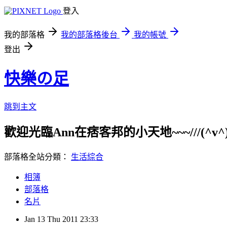
登入
我的部落格
我的部落格後台
我的帳號
登出
快樂の足
跳到主文
歡迎光臨Ann在痞客邦的小天地~~~///(^v^)\\
部落格全站分類：
生活綜合
相簿
部落格
名片
Jan
13
Thu
2011
23:33