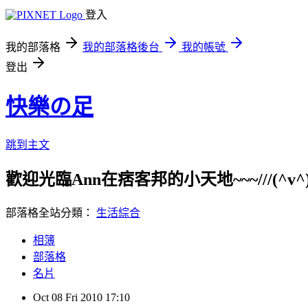
登入
我的部落格
我的部落格後台
我的帳號
登出
快樂の足
跳到主文
歡迎光臨Ann在痞客邦的小天地~~~///(^v^)\\
部落格全站分類：
生活綜合
相簿
部落格
名片
Oct
08
Fri
2010
17:10