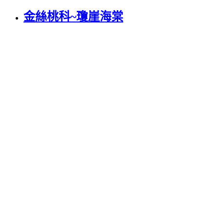
金絲桃科~瓊崖海棠