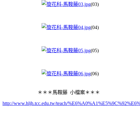
(03)
(04)
(05)
(06)
＊＊＊馬鞍藤 小檔案＊＊＊
http://www.hljh.tcc.edu.tw/teach/%E6%A0%A1%E5%9