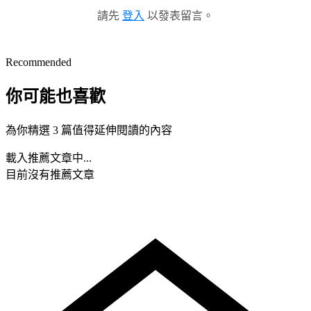
請先
登入
以發表留言。
Recommended
你可能也喜歡
為你精選 3 篇值得延伸閱讀的內容
載入推薦文章中...
目前沒有推薦文章