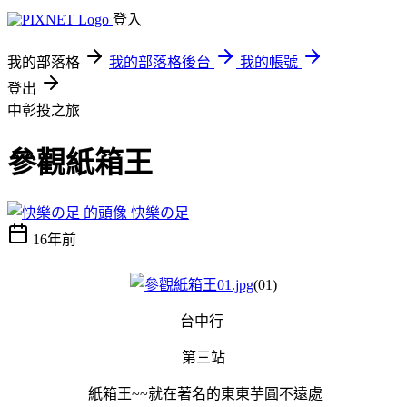
登入
我的部落格
我的部落格後台
我的帳號
登出
中彰投之旅
參觀紙箱王
快樂の足
16年前
(01)
台中行
第三站
紙箱王~~就在著名的東東芋圓不遠處