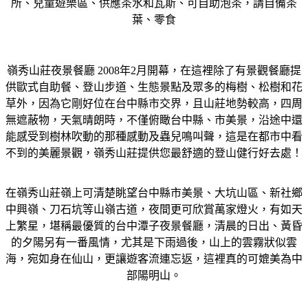
所、兒童遊樂區、供應茶水和瓦斯、可自助泡茶，請自備茶
葉、零食
嶺秀山莊夜景餐廳 2008年2月開幕，在這裡除了有景觀餐廳提
供歐式自助餐、登山步道、生態景點及眾多的梅樹、松樹和花
草外，因為它剛好位在台中縣市交界，且山莊地勢較高，四周
無遮蔽物，天氣晴朗時，不僅俯瞰台中縣、市美景，沿途中還
能感受到樹林吹動的那種感動及蟲兒鳴叫聲，這是在都市中看
不到的美麗景觀，嶺秀山莊提供您最舒適的登山健行好去處！
在嶺秀山莊嶺上可清楚眺望台中縣市美景、大坑山區、新社鄉
中興嶺、刀石坑等山嶺古道，夜間更可欣賞萬家燈火，有如天
上繁星，堪稱最優質的台中潭子夜景餐廳，清晨的日出、黃昏
的夕陽另有一番風情，尤其是下雨過後，山上的雲霧狀似雲
海，宛如身在仙山，更讓遊客流連忘返，這裡真的可媲美為中
部陽明山。