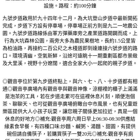
設施。路程：約100分鐘
九號步道啟用於九十四年十二月，為大坑登山步道中最新開拓
完成，步道下方設有停車場，停車場正前方則是九二一地震公
園。九號步道路線係由軍方彈藥庫旁之產業道路開闢而成，上
行為大坑森林公園，兩旁大多為農民果樹地，長約1.5公里皆
為柏油路，再接約二百公尺之木棧道即到達連接六號步道的路
口。環境清幽，空氣新鮮，沿途可遠眺十一期重劃區都市景緻
及大里溪，視野十分遼闊，適合全家大小一起爬的親子步道。
◎觀音亭位於第九步道終點上，與六、七、八、十步道都有相
通◎觀音亭廣場內有觀音亭與觀音神像，涼棚裡的櫃子上滿滿
是泡茶的工具，若在步道走累可在這裡休息片刻，順便泡個
茶、聊聊天、也可從觀音亭廣場俯瞰台中市風景，也有兒童遊
樂區提供大人小孩子玩耍，讓您親子關係更加拉近，真是一個
休息的好地方◎補充:觀音亭周六周日早上06:30-08:30供應結
緣素食早餐，有四種口味:炒麵、鹹粥、湯麵、甜圓，有提供
碗但請自備筷子，若購買筷子一雙20元◎補充:觀音亭有廁