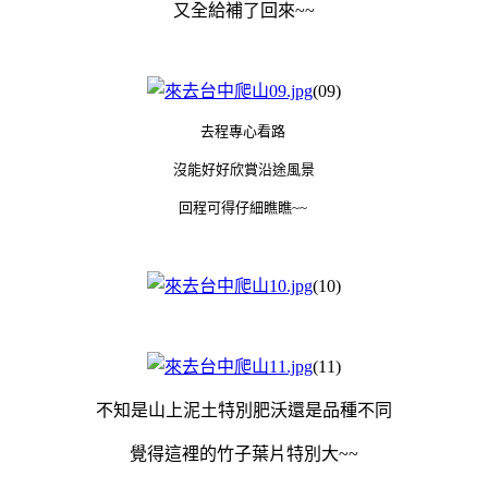
又全給補了回來~~
(09)
去程專心看路
沒能好好欣賞沿途風景
回程可得仔細瞧瞧~~
(10)
(11)
不知是山上泥土特別肥沃還是品種不同
覺得這裡的竹子葉片特別大~~