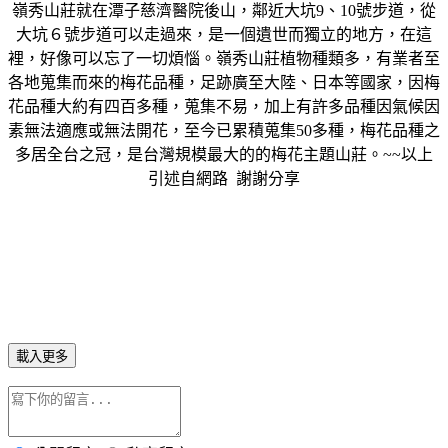
嶺秀山莊就在潭子慈濟醫院後山，鄰近大坑9、10號步道，從
大坑６號步道可以走過來，是一個遺世而獨立的地方，在這
裡，好像可以忘了一切煩惱。嶺秀山莊植物種類多，有業者至
各地蒐集而來的梅花品種，足跡廣至大陸、日本等國家，因梅
花品種大約有四百多種，蒐集不易，加上有許多品種因氣候因
素無法適應或無法開花，至今已累積蒐集50多種，梅花品種之
多居全台之冠，是台灣規模最大的的梅花主題山莊。~~以上
引述自網路 謝謝分享
載入更多