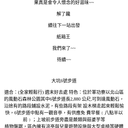
果真是會令人懷念的好滋味~~
解了饞
續往下一站出發
紙箱王
我們來了~~
待續~~
大坑6號步道
適合：(全家輕鬆行) 週末好去處 特色：位於軍功寮以北山區
的風動石森林公園其中6號步道長2,880 公尺,可到達風動石，
沿途有的路段鋪設水泥，有些路段有架 設木梯走起來輕鬆愉
快，6號步道中點有一觀音亭，有供應免 費早餐﹝八點半以
前﹞；上坡前步道旁盡是蕨類與菇婆芋等
植物盤踞，區內擁有涼亭與兒童遊憩設施與大型桌椅等硬體