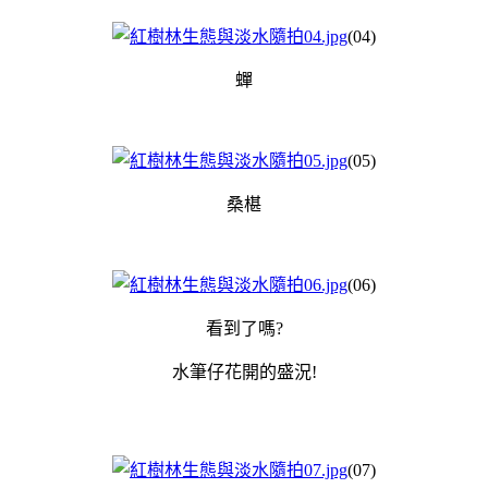
(04)
蟬
(05)
桑椹
(06)
看到了嗎?
水筆仔花開的盛況!
(07)