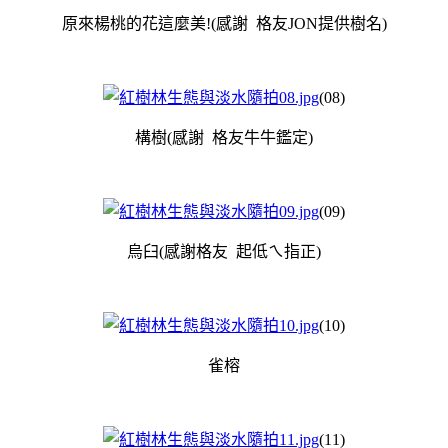
原來楊桃的花這麼美!
(感謝 格友JON提供樹名
)
(08)
構樹(感謝 格友牛牛鑑定
)
(09)
烏臼(感謝格友 起低ㄟ指正
)
(10)
雀榕
(11)