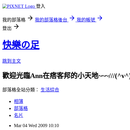
登入
我的部落格
我的部落格後台
我的帳號
登出
快樂の足
跳到主文
歡迎光臨Ann在痞客邦的小天地~~~///(^v^)\\
部落格全站分類：
生活綜合
相簿
部落格
名片
Mar
04
Wed
2009
10:10