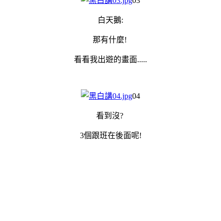
03
白天鵝:
那有什麼!
看看我出遊的畫面.....
0
4
看到沒?
3個跟班在後面呢!