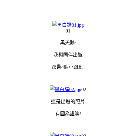
01
黑天鵝:
我與同伴出遊
都帶4個小跟班!
02
這是出遊的照片
有圖為證噢!