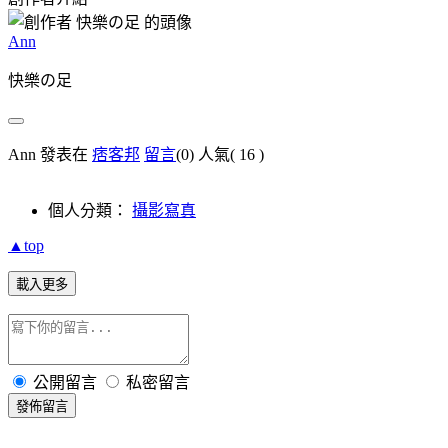
Ann
快樂の足
Ann 發表在
痞客邦
留言
(0)
人氣(
16
)
個人分類：
攝影寫真
▲top
載入更多
公開留言
私密留言
發佈留言