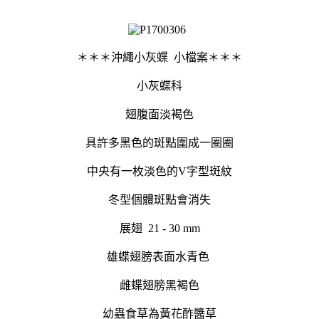
＊＊＊沖繩小灰蝶 小檔案＊＊＊
小灰蝶科
翅腹面淡褐色
具許多黑色的斑點圍成一圈圈
中央有一枚淡色的V字型斑紋
冬型個體斑點會消失
展翅 21 - 30 mm
雄蝶翅膀表面水青色
雌蝶翅膀黑褐色
幼蟲食草為黃花酢醬草