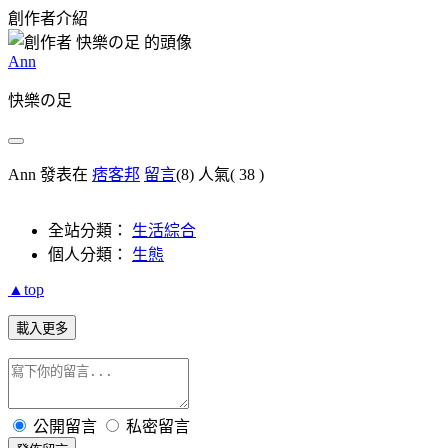
創作者介紹
Ann
快樂の足
Ann 發表在
痞客邦
留言
(8)
人氣(
38
)
全站分類：
生活綜合
個人分類：
生態
▲top
載入更多
公開留言
私密留言