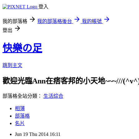
登入
我的部落格
我的部落格後台
我的帳號
登出
快樂の足
跳到主文
歡迎光臨Ann在痞客邦的小天地~~~///(^v^)\\
部落格全站分類：
生活綜合
相簿
部落格
名片
Jun
19
Thu
2014
16:11