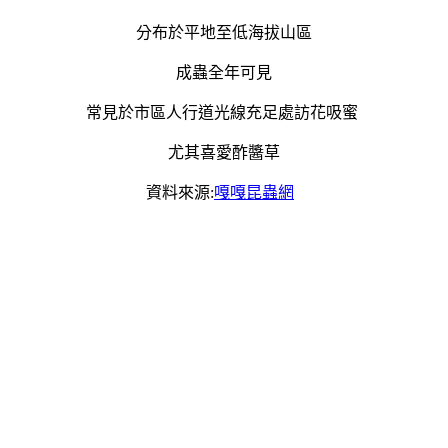
分布於平地至低海拔山區
成蟲全年可見
常見於市區人行道光線充足處訪花吸蜜
尤其喜愛酢醬草
資料來源:
嘎嘎昆蟲網