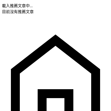
載入推薦文章中...
目前沒有推薦文章