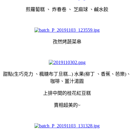
煎蘿蔔糕 、 炸春卷 、 芝麻球 、鹹水餃
孜然烤蔬菜串
甜點(生巧克力 、楓糖布丁旦糕...) 水果(柳丁 、香蕉、芭樂)、
咖啡、薑汁湯圓
上排中間的桂花紅豆糕
賣相超美的~