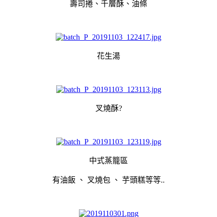
壽司捲、千層酥、油條
花生湯
叉燒酥?
中式蒸籠區
有油飯 、 叉燒包 、 芋頭糕等等..